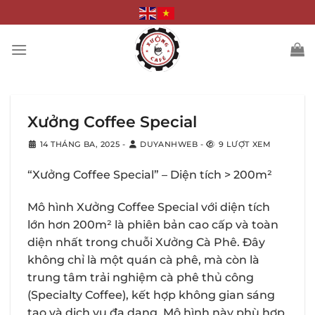
Bỏ
qua
nội
dung
Xưởng Coffee Special
14 THÁNG BA, 2025
-
DUYANHWEB
-
9 LƯỢT XEM
“Xưởng Coffee Special” – Diện tích > 200m²
Mô hình Xưởng Coffee Special với diện tích
lớn hơn 200m² là phiên bản cao cấp và toàn
diện nhất trong chuỗi Xưởng Cà Phê. Đây
không chỉ là một quán cà phê, mà còn là
trung tâm trải nghiệm cà phê thủ công
(Specialty Coffee), kết hợp không gian sáng
tạo và dịch vụ đa dạng. Mô hình này phù hợp